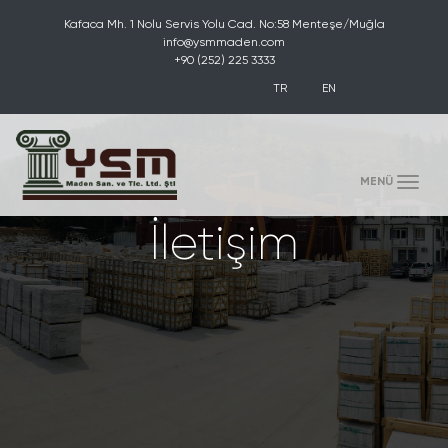
Kafaca Mh. 1 Nolu Servis Yolu Cad. No:58 Menteşe/Muğla
info@ysmmaden.com
+90 (252) 225 3333
TR
EN
(toggle)
MENÜ
İletişim