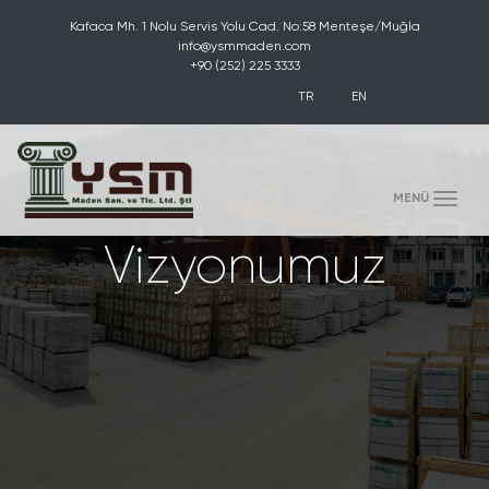
Kafaca Mh. 1 Nolu Servis Yolu Cad. No:58 Menteşe/Muğla
info@ysmmaden.com
+90 (252) 225 3333
TR
EN
(toggle)
MENÜ
Vizyonumuz